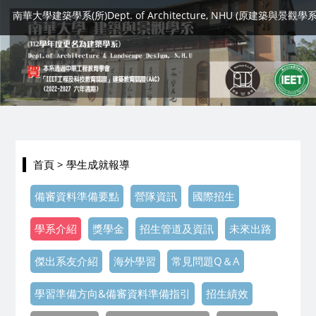
南華大學建築學系(所)Dept. of Architecture, NHU (原建築與景觀學系
首頁
> 學生成就報導
備審資料準備要點
營隊資訊
國際招生
學系介紹
獎學金
招生管道及資訊
未來出路
傑出系友介紹
海外學習
常見問題Q＆A
學習準備方向&備審資料準備指引
招生績效