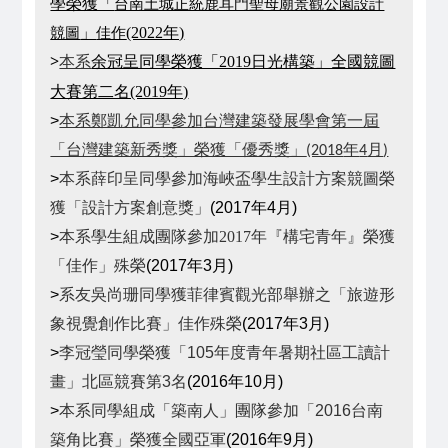
台南土城正統鹿耳門聖母廟景觀公園設計
學榮獲「
競圖
佳作
」
(2022年)
>
本系
余冠呈同學榮獲「2019日光構築」全國競圖
大賽第二名(2019年)
>
本系鄭凱允同學參加
台灣建築發展學會第一屆
「台灣建築新秀獎」榮獲「優秀獎」
年
月
(2018
4
)
>
本系薛印呈同學參加海峽盃學生設計方案競圖榮
獲「設計方案創意獎」
(2017年4月)
>
本系學生組成團隊參加2017年『構宅青年』榮獲
「佳作」殊榮
(2017年3月)
>
系友吳尚珊同學獲菲律賓觀光部舉辦之「旅遊形
象視覺創作比賽」佳作殊榮
(2017年3月)
>
李冠瑩同學榮獲「105年度青年暑期社區工讀計
畫」北區競賽第3名
(2016年10月)
>
本系同學組成「築南人」團隊參加「2016台南
築角比賽」榮獲全國亞軍
(2016年9月)