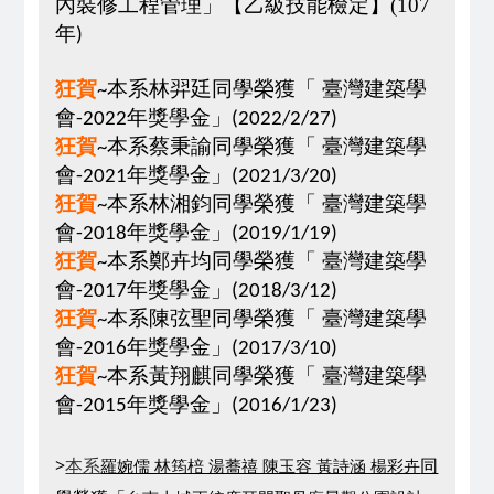
內裝修工程管理」
【
乙級技能檢定
】(107
年
)
狂賀
本系
林羿廷
同學榮獲「 臺灣建築學
~
會
年獎學金」
-2022
(2022/2/27)
狂賀
本系
蔡秉諭
同學榮獲「 臺灣建築學
~
會
年獎學金」
-2021
(2021/3/20)
狂賀
本系林湘鈞同學榮獲「 臺灣建築學
~
會
年獎學金」
-2018
(2019/1/19)
狂賀
本系鄭卉均同學榮獲「 臺灣建築學
~
會
年獎學金」
-2017
(2018/3/12)
狂賀
本系陳弦聖同學榮獲「 臺灣建築學
~
會
年獎學金」
-2016
(2017/3/10)
狂賀
本系黃翔麒同學榮獲「 臺灣建築學
~
會
年獎學金」
-2015
(2016/1/23)
>
羅婉儒 林筠棓 湯蕎禧 陳玉容 黃詩涵 楊彩卉
本系
同