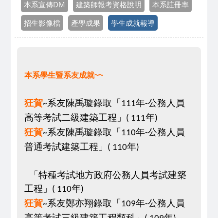
本系宣傳DM
建築師報考資格說明
本系註冊率
招生影像檔
產學成果
學生成就報導
本系學生暨系友成就
~~
狂
賀
系
友
陳禹璇
錄取
「
年
公務人員
~
111
-
高等考試二級建築工程
」
年
(
111
)
狂
賀
系
友陳禹璇
錄取
「
年
公務人員
~
110
-
普通考試建築工程
」
年
(
110
)
「特種考試地方政府公務人員考試建築
工程
」
年
(
110
)
狂
賀
系
友鄭亦翔
錄取
「
年
公務人員
~
109
-
高等考試三級建築工程類科
」
年