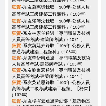
(
109
)
狂
賀
系
友
蕭惠璟
錄取
「
年
公務人員
~
108
-
高等考試三級建築工程類科
」
年
(
108
)
狂
賀
系
友
賴沛
汶
錄取「
年
公務人員
~
108
-
高等
考試三
級建築工程類科
」
年
(
108
)
狂
賀
系友
林家任通過
「專門職業及技術
~
人員高等考試
建築師考試」
年
-
( 107
)
狂賀
系友魏廷
卉錄取
「
年
公務人員
~
106
-
普通考試建築工程類科」
年
( 106
)
狂
賀
系友李岱
輿通過
「專門職業及技術
~
人員高等考試
建築師考試」
年
-
( 105
)
狂賀
系友
劉秉宏通過
「專門職業及技術
~
人員高等考試
建築師考試」
年
-
( 104
)
狂
賀
系友吳芷
恩錄取
「
年
公務人員
~
103
-
高等考試二級考試建築工程類」
【
榜首
】
( 103
年
)
狂賀
系友楊宥
云通過
勞動部「建築物室
~