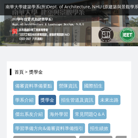
南華大學建築學系(所)Dept. of Architecture, NHU (原建築與景觀學系
首頁
> 獎學金
備審資料準備要點
營隊資訊
國際招生
學系介紹
獎學金
招生管道及資訊
未來出路
傑出系友介紹
海外學習
常見問題Q＆A
學習準備方向&備審資料準備指引
招生績效