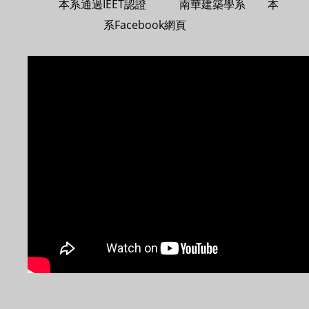
本系通過IEET認證 南華建築學系 本
系Facebook網頁