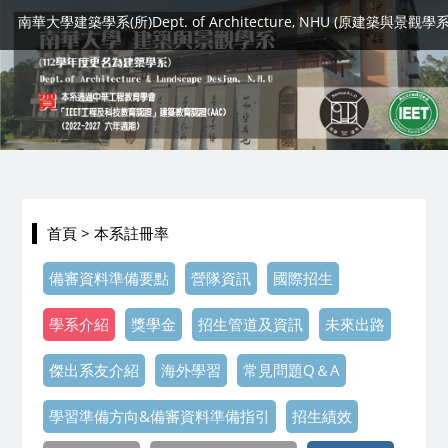
南華大學建築學系(所)Dept. of Architecture, NHU (原建築與景觀學系
首頁
> 本系註冊率
備審資料準備要點
營隊資訊
國際招生
學系介紹
獎學金
招生管道及資訊
未來出路
傑出系友介紹
海外學習
常見問題Q＆A
學習準備方向&備審資料準備指引
招生績效