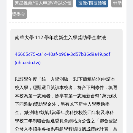
繁星推薦/個人申請/考試分發
技優/四技甄審
弱勢
獎學金
南華大學 112 學年度新生入學獎助學金辦法
46665c75-ca1c-40af-b96e-3d57b36d9a49.pdf
(nhu.edu.tw)
以該學年度「統一入學測驗」(以下簡稱統測)申請本
校入學，經甄選且就讀本校者，符合下列條件，填選
本校為第一志願者，除享有第一志願新台幣1萬元(以
下同幣制)獎助學金外，另有以下新生入學獎助學
金。(統測總成績以當學年度科技校院四年制及專科
學校二年制聯合甄選委員會網站所公告之「聯合登記
分發入學招生各校系科組學程錄取總成績統計表」為