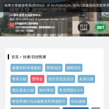
南華大學建築學系(所)Dept. of Architecture, NHU (原建築與景觀學系
首頁
> 技優/四技甄審
備審資料準備要點
營隊資訊
國際招生
學系介紹
獎學金
招生管道及資訊
未來出路
傑出系友介紹
海外學習
常見問題Q＆A
學習準備方向&備審資料準備指引
招生績效