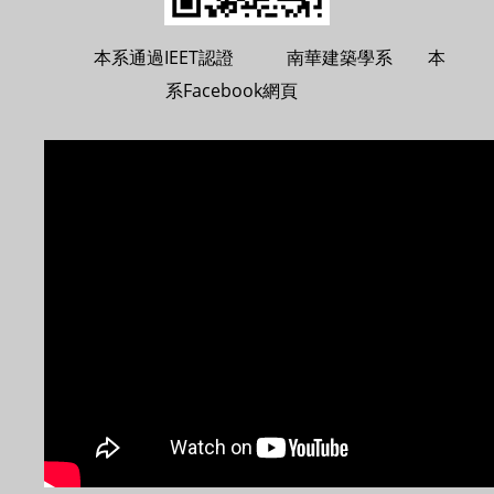
本系通過IEET認證 南華建築學系 本
系Facebook網頁